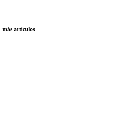
más artículos
2025-12-26
8 min
2025-10-21
8 min