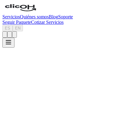
Servicios
Quiénes somos
Blog
Soporte
Seguir Paquete
Cotizar Servicios
ES
EN
2026-05-14
8 min